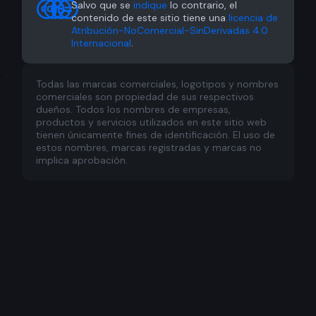
Salvo que se
indique
lo contrario, el
contenido de este sitio tiene una
licencia de
Atribución-NoComercial-SinDerivadas 4.0
Internacional
.
Todas las marcas comerciales, logotipos y nombres
comerciales son propiedad de sus respectivos
dueños. Todos los nombres de empresas,
productos y servicios utilizados en este sitio web
tienen únicamente fines de identificación. El uso de
estos nombres, marcas registradas y marcas no
Become a Patreon
implica aprobación.